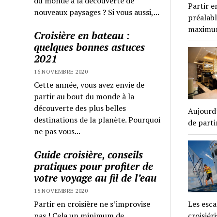
du monde à la découverte de
Partir e
nouveaux paysages ? Si vous aussi,...
préalabl
maximum
Croisière en bateau :
quelques bonnes astuces
2021
16 NOVEMBRE 2020
Cette année, vous avez envie de
partir au bout du monde à la
découverte des plus belles
Aujourd’
destinations de la planète. Pourquoi
de parti
ne pas vous...
Guide croisière, conseils
pratiques pour profiter de
votre voyage au fil de l’eau
15 NOVEMBRE 2020
Partir en croisière ne s’improvise
Les esca
pas ! Cela un minimum de
croisiér