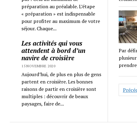
préparation au préalable. L’étape
« préparation » est indispensable
pour profiter au maximum de votre
séjour. Chaque...
Les activités qui vous
attendent à bord d’un
Par défi
navire de croisière
plusieur
prendr
15 NOVEMBRE 2020
Aujourd’hui, de plus en plus de gens
partent en croisière. Les bonnes
Navig
raisons de partir en croisière sont
Précé
des
multiples : découvrir de beaux
article
paysages, faire de...