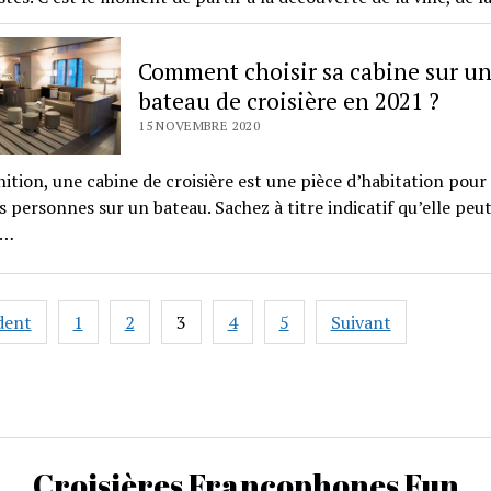
Comment choisir sa cabine sur u
bateau de croisière en 2021 ?
15 NOVEMBRE 2020
nition, une cabine de croisière est une pièce d’habitation pour
s personnes sur un bateau. Sachez à titre indicatif qu’elle peu
e…
ation
dent
1
2
3
4
5
Suivant
s
Croisières Francophones Fun