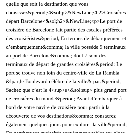
quelle que soit la destination que vous
choisissez&period;<&sol;p>&NewLine;<h2>Croisières
départ Barcelone<&sol;h2>&NewLine;<p>Le port de
croisière de Barcelone fait partie des escales préférées
des croisiéristes&period; En termes de débarquement et
d’embarquement&comma; la ville possède 9 terminaux
au port de Barcelone&comma; dont 7 sont des
terminaux de départ de grandes croisières&period; Le
port se trouve non loin du centre-ville de La Rambla
&lpar;le Boulevard célèbre de la ville&rpar;&period;
Sachez que c’est le 4<sup>e<&sol;sup> plus grand port
de croisières du monde&period; Avant d’embarquer à
bord de votre navire de croisière pour partir à la
découverte de vos destinations&comma; consacrez
également quelques jours pour explorer la ville&period;