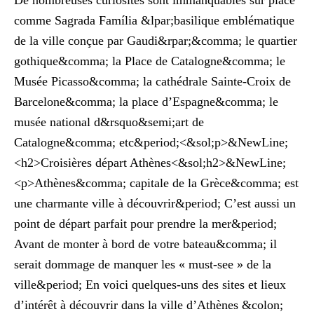
De nombreuses curiosités sont immanquables sur place
comme Sagrada Família &lpar;basilique emblématique
de la ville conçue par Gaudi&rpar;&comma; le quartier
gothique&comma; la Place de Catalogne&comma; le
Musée Picasso&comma; la cathédrale Sainte-Croix de
Barcelone&comma; la place d’Espagne&comma; le
musée national d&rsquo&semi;art de
Catalogne&comma; etc&period;<&sol;p>&NewLine;
<h2>Croisières départ Athènes<&sol;h2>&NewLine;
<p>Athènes&comma; capitale de la Grèce&comma; est
une charmante ville à découvrir&period; C’est aussi un
point de départ parfait pour prendre la mer&period;
Avant de monter à bord de votre bateau&comma; il
serait dommage de manquer les « must-see » de la
ville&period; En voici quelques-uns des sites et lieux
d’intérêt à découvrir dans la ville d’Athènes &colon;